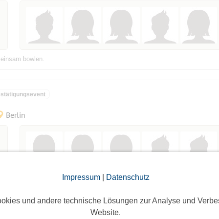
meinsam bowlen.
stätigungsevent
Berlin
Impressum
|
Datenschutz
enießen. Folgendes Menü habe ich dafür ausgesucht. 1. Möhren-Mango-Süp
t es einen halben Hummer ( ca. 500g) Da der Hummer sehr teuer ist, werde i
okies und andere technische Lösungen zur Analyse und Verbe
Website.