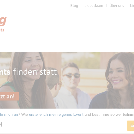
Blog
Liebeskram
Über uns
Li
nts
finden statt
zt an!
de mich an
? Wie
erstelle ich mein eigenes Event
und bestimme so wer teilni
24
E