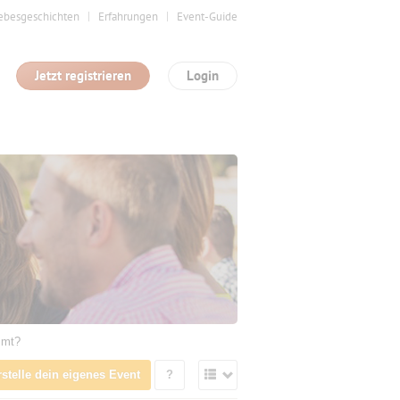
ebesgeschichten
Erfahrungen
Event-Guide
Jetzt registrieren
Login
mmt?
rstelle dein eigenes Event
?