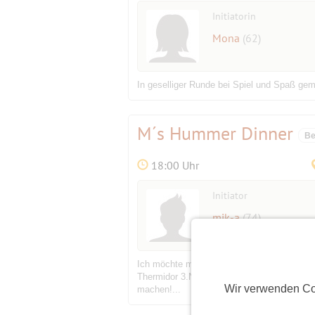
Initiatorin
Mona
(62)
In geselliger Runde bei Spiel und Spaß ge
M´s Hummer Dinner
Be
18:00 Uhr
Initiator
mik-a
(74)
Ich möchte mal wieder Hummer mit euch g
Thermidor 3.Nougat-Parfait Pro Person gib
Wir verwenden Co
machen!...