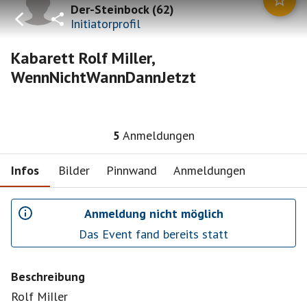
Der-Steinbock
(
62
)
Initiatorprofil
Kabarett Rolf MiIler,
WennNichtWannDannJetzt
5
Anmeldungen
Infos
Bilder
Pinnwand
Anmeldungen
Anmeldung nicht möglich
Das Event fand bereits statt
Beschreibung
Rolf MiIler