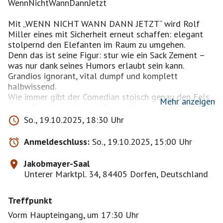
WennNichtWannDannJetzt
Mit „WENN NICHT WANN DANN JETZT“ wird Rolf
Miller eines mit Sicherheit erneut schaffen: elegant
stolpernd den Elefanten im Raum zu umgehen.
Denn das ist seine Figur: stur wie ein Sack Zement –
was nur dank seines Humors erlaubt sein kann.
Grandios ignorant, vital dumpf und komplett
halbwissend.
Wie immer gibt der Comedian stoisch genau den Fels
Mehr anzeigen
in der Brandung, der mit Zuversicht wegschaut,
vollmundig zu wichtigen Themen alles und dabei
So., 19.10.2025, 18:30 Uhr
garantiert nichts sagt; und natürlich alles bemerkt,
nur nicht das eigene Scheitern.
Anmeldeschluss:
So., 19.10.2025, 15:00 Uhr
Je mehr um ihn herum alles zusammenbricht, desto
mehr können wir nicht fassen, wie dieser Gockel nicht
Jakobmayer-Saal
merkt, was los ist.
Unterer Marktpl. 34, 84405 Dorfen, Deutschland
„Er merkt’s einfach nicht“, würde man im echten Leben
sagen.
Treffpunkt
Vorm Haupteingang, um 17:30 Uhr