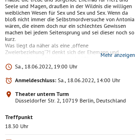
Seele und Magen, draußen in der Wildnis die willigen
weiblichen Wesen für Sex und Sex und Sex. Wenn da
bloß nicht immer die Selbstmordversuche von Antonia
wären, die einem doch nur ein schlechtes Gewissen
machen bei jedem Seitensprung und sei dieser noch so
kurz.
Was liegt da näher als eine „offene
Zweierbeziehung“?! denkt sich der Ehemann und
Mehr anzeigen
ermuntert seine Antonia regelmäßig und
leidenschaftlich es ihm gleich zu tun und die Triebe,
Sa., 18.06.2022, 19:00 Uhr
die in Antonia noch aktiv sind, ebenfalls auszuleben
und andere Männer – „ist ja nur Sex“ – zu benutzen.
Anmeldeschluss:
Sa., 18.06.2022, 14:00 Uhr
Wie gut, wenn man(n) dabei weiß, dass diese
Motivationsversuche genauso regelmäßig ins Leere
Theater unterm Turm
laufen und er weiterhin darauf vertrauen kann, dass
Düsseldorfer Str. 2, 10719 Berlin, Deutschland
seine Antonia niemals Liebe und Sex voneinander
trennen kann – sonst wäre sie ja auch ein Mann – .
Treffpunkt
Denn schließlich: „Die Hauptregel der offenen
Zweierbeziehung heißt: Soll diese funktionieren, dann
18.30 Uhr
darf sie nur nach einer Seite geöffnet sein – nach der
Seite des Mannes! Denn falls die Beziehung nach