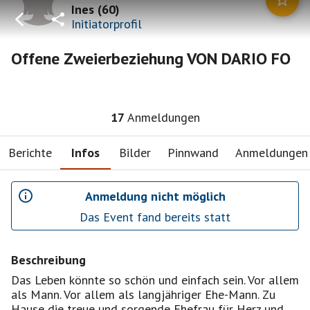
Ines
(
60
)
Initiatorprofil
Offene Zweierbeziehung VON DARIO FO
17
Anmeldungen
Berichte
Infos
Bilder
Pinnwand
Anmeldungen
Anmeldung nicht möglich
Das Event fand bereits statt
Beschreibung
Das Leben könnte so schön und einfach sein. Vor allem
als Mann. Vor allem als langjähriger Ehe-Mann. Zu
Hause die treue und sorgende Ehefrau für Herz und