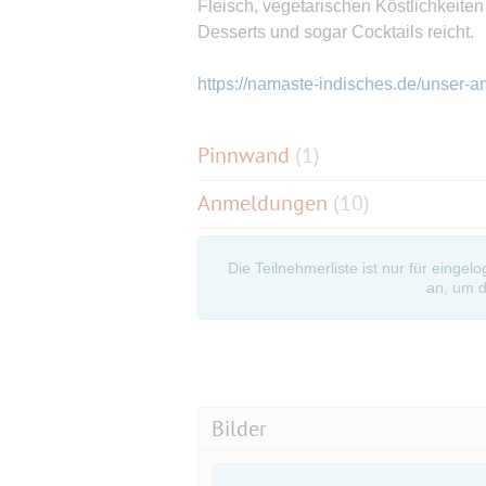
Fleisch, vegetarischen Köstlichkeite
Desserts und sogar Cocktails reicht.
https://namaste-indisches.de/unser-a
Pinnwand
(
1
)
Anmeldungen
(10)
Die Teilnehmerliste ist nur für eingel
an, um d
Bilder