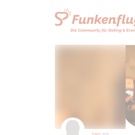
Ines
(60)