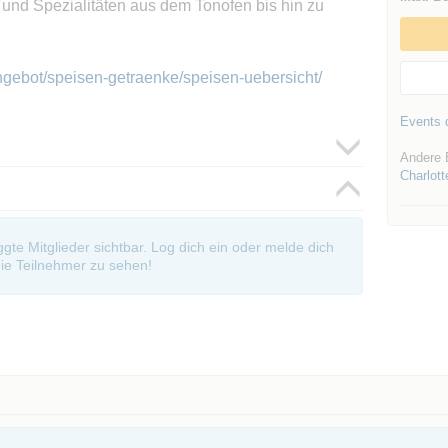
n und Spezialitäten aus dem Tonofen bis hin zu
ngebot/speisen-getraenke/speisen-uebersicht/
Events d
Andere 
Charlott
oggte Mitglieder sichtbar. Log dich ein oder melde dich
ie Teilnehmer zu sehen!