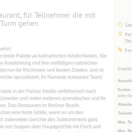
urant, für Teilnehmer die mit
m Turm gehen
Sam
Par
Deu
erlin!
Ess
breite Palette an kulinarischen Köstlichkeiten. Sie
he Ausdehnung und ihre vielfältigen natürlichen
Eventi
 nur die frischesten und besten Zutaten, und ist
ichte spezialisiert. Ihr Namaste restaurant Team!
Anmeld
Kosten
maste in der Pariser Straße verführerisch nach
jeder da
oriander und vielen weiteren aromatischen und für
Altersb
en. Das Restaurant im Berliner Bezirk
n schon eine feste Größe, wenn es um den
Teilneh
h zubereitete Gerichte des Subkontinents geht.
Max. Te
e von Suppen über Hauptgerichte mit Fisch und
Max. Be