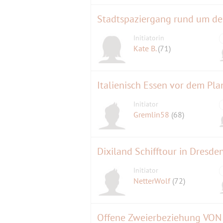
Stadtspaziergang rund um den
Initiatorin
Kate B.
(71)
Italienisch Essen vor dem Pla
Initiator
Gremlin58
(68)
Dixiland Schifftour in Dresde
Initiator
NetterWolf
(72)
Offene Zweierbeziehung VO