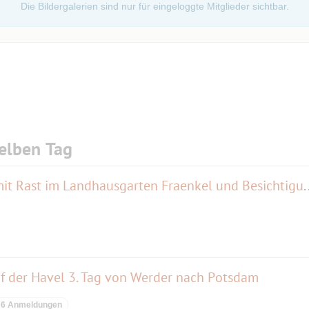
Die Bildergalerien sind nur für eingeloggte Mitglieder sichtbar.
elben Tag
Radlausflug: Kladow-Runde mit Rast im Landhausgarte
f der Havel 3. Tag von Werder nach Potsdam
6 Anmeldungen