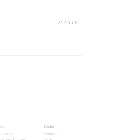
21:15 Uhr
cks
Städte
rt die App
München
eren die Gruppen
Berlin