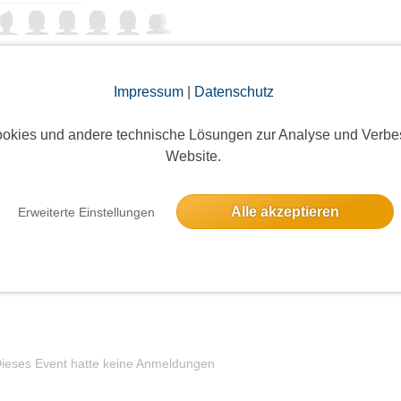
ssic-Yacht “MOANA“
Impressum
|
Datenschutz
3 Anmeldungen
okies und andere technische Lösungen zur Analyse und Verbe
Website.
Alle akzeptieren
Erweiterte Einstellungen
6 Anmeldungen
ieses Event hatte keine Anmeldungen