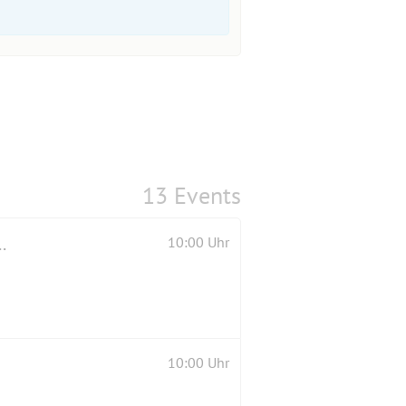
13 Events
n Fraenkel und Besichtigung des Fort Hahneberg
10:00 Uhr
10:00 Uhr