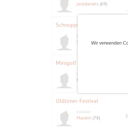
jackdaniels
(69)
Schnuppersegeln auf der Cla
Initiator
Sealine
(68)
Wir verwenden Co
Minigolf am Schäfersee
Initiator
Michael
(64)
Oldtimer-Festival
Initiator
D
Maratiri
(78)