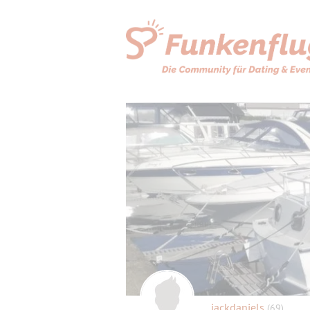
jackdaniels
(69)