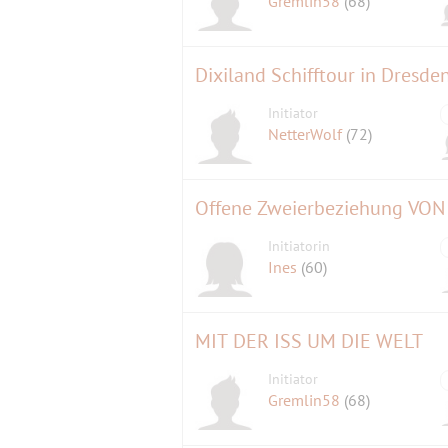
Gremlin58
(68)
Dixiland Schifftour in Dresde
Initiator
NetterWolf
(72)
Offene Zweierbeziehung VO
Initiatorin
Ines
(60)
MIT DER ISS UM DIE WELT
Initiator
Gremlin58
(68)