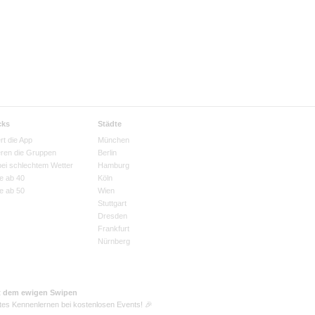
cks
Städte
rt die App
München
eren die Gruppen
Berlin
bei schlechtem Wetter
Hamburg
e ab 40
Köln
e ab 50
Wien
Stuttgart
Dresden
Frankfurt
Nürnberg
t dem ewigen Swipen
tes Kennenlernen bei kostenlosen Events! 🎉