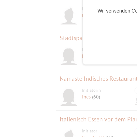
Initiator
Wir verwenden Co
D
Maratiri
(78)
Stadtspaziergang rund um den
Initiatorin
Kate B.
(71)
Initiatorin
Ines
(60)
Italienisch Essen vor dem Pla
Initiator