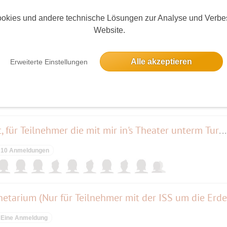
okies und andere technische Lösungen zur Analyse und Verbe
ieses Event hatte keine Anmeldungen
Website.
 Steinplatz mit Michael Bienert
Alle akzeptieren
Erweiterte Einstellungen
4 Anmeldungen
Namaste Indisches Restaurant, für Teilnehmer die mit mir in's Theater unterm Turm gehen
10 Anmeldungen
netarium (Nur für Teilnehmer mit der ISS um die Erde
Eine Anmeldung