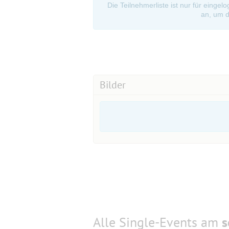
Die Teilnehmerliste ist nur für eingel
an, um d
Bilder
Alle Single-Events am
s