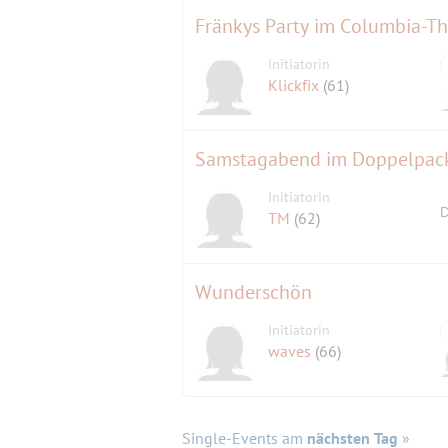
Fränkys Party im Columbia-Th
Initiatorin
Klickfix
(61)
Samstagabend im Doppelpack
Initiatorin
D
TM
(62)
Wunderschön
Initiatorin
waves
(66)
Single-Events am
nächsten Tag
»