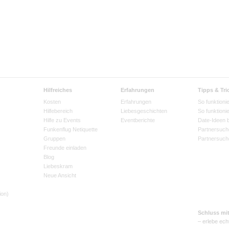
Hilfreiches
Erfahrungen
Tipps & Tri
Kosten
Erfahrungen
So funktionie
Hilfebereich
Liebesgeschichten
So funktioni
Hilfe zu Events
Eventberichte
Date-Ideen 
Funkenflug Netiquette
Partnersuch
Gruppen
Partnersuch
Freunde einladen
Blog
Liebeskram
Neue Ansicht
ion)
Schluss mi
– erlebe ech