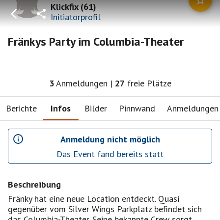
Klickfix
(
61
)
Initiatorprofil
Fränkys Party im Columbia-Theater
3
Anmeldungen
|
27
freie Plätze
Berichte
Infos
Bilder
Pinnwand
Anmeldungen
Anmeldung nicht möglich
Das Event fand bereits statt
Beschreibung
Fränky hat eine neue Location entdeckt. Quasi
gegenüber vom Silver Wings Parkplatz befindet sich
das Columbia-Theater. Seine bekannte Crew sorgt