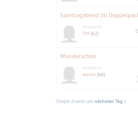
Samstagabend im Doppelpack
Initiatorin
D
TM
(62)
Wunderschön
Initiatorin
waves
(66)
Single-Events am
nächsten Tag
»