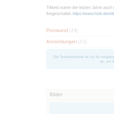
Tikkets waren die letzten Jahre auch o
freigeschaltet.
https://www.horb.de/ritt
Pinnwand
(
24
)
Anmeldungen
(15)
Die Teilnehmerliste ist nur für eingel
an, um d
Bilder