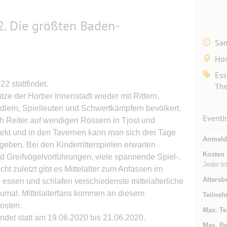
2. Die größten Baden-
Sam
Hor
Ess
2 stattfindet.
The
ze der Horber Innenstadt wieder mit Rittern,
dlern, Spielleuten und Schwertkämpfern bevölkert.
Eventi
ch Reiter auf wendigen Rössern in Tjost und
rkt und in den Tavernen kann man sich drei Tage
Anmeld
ben. Bei den Kinderritterspielen erwarten
Kosten
d Greifvögelvorführungen, viele spannende Spiel-,
Jeder tr
t zuletzt gibt es Mittelalter zum Anfassen im
Altersb
, essen und schlafen verschiedenste mittelalterliche
umal. Mittelalterfans kommen an diesem
Teilneh
osten.
Max. Te
ndet statt am 19.06.2020 bis 21.06.2020.
Max. Be