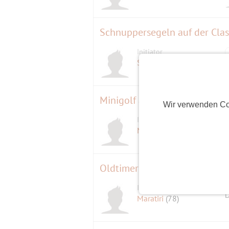
Schnuppersegeln auf der Cla
Initiator
Sealine
(69)
Minigolf am Schäfersee
Wir verwenden Co
Initiator
Michael
(64)
Oldtimer-Festival
Initiator
D
Maratiri
(78)